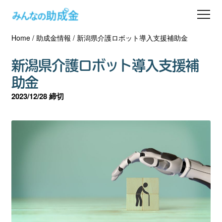
Home
/
助成金情報
/
新潟県介護ロボット導入支援補助金
助成金を探す
新潟県介護ロボット導入支援補
士業の方へ
助金
2023/12/28 締切
助成金コラム
専門家一覧
ダウンロード
会員登録