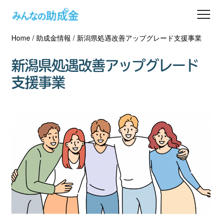
Home
/
助成金情報
/
新潟県処遇改善アップグレード支援事業
助成金を探す
新潟県処遇改善アップグレード
士業の方へ
支援事業
助成金コラム
専門家一覧
ダウンロード
会員登録