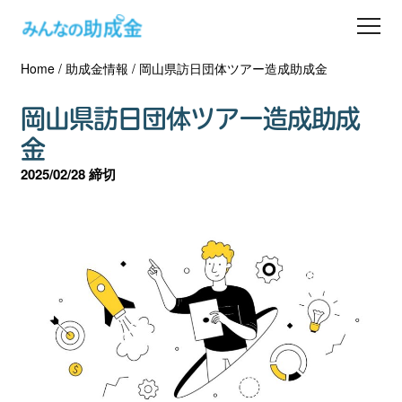
Home
/
助成金情報
/
岡山県訪日団体ツアー造成助成金
助成金を探す
岡山県訪日団体ツアー造成助成
士業の方へ
金
2025/02/28 締切
助成金コラム
専門家一覧
ダウンロード
会員登録