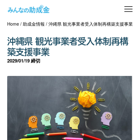
Home
/
助成金情報
/
沖縄県 観光事業者受入体制再構築支援事業
助成金を探す
沖縄県 観光事業者受入体制再構
士業の方へ
築支援事業
2029/01/19 締切
助成金コラム
専門家一覧
ダウンロード
会員登録