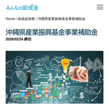
Home
/
助成金情報
/
沖縄県産業振興基金事業補助金
助成金を探す
沖縄県産業振興基金事業補助金
士業の方へ
2026/02/24 締切
助成金コラム
専門家一覧
ダウンロード
会員登録