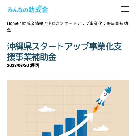
Home
/
助成金情報
/
沖縄県スタートアップ事業化支援事業補助
助成金を探す
金
士業の方へ
沖縄県スタートアップ事業化支
援事業補助金
助成金コラム
2023/06/30 締切
専門家一覧
ダウンロード
会員登録