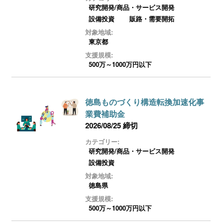
ログイン
研究開発/商品・サービス開発
設備投資
販路・需要開拓
対象地域:
東京都
支援規模:
500万～1000万円以下
徳島ものづくり構造転換加速化事
業費補助金
2026/08/25 締切
カテゴリー:
研究開発/商品・サービス開発
設備投資
対象地域:
徳島県
支援規模:
500万～1000万円以下