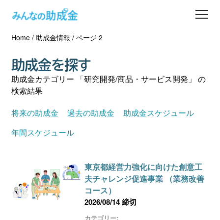
Home
/
助成金情報
/
ページ 2
助成金を探す
助成金を探す
士業の方へ
助成金カテゴリー 「研究開発/商品・サービス開発」 の
検索結果
助成金コラム
将来の助成金
過去の助成金
助成金スケジュール
専門家一覧
年間スケジュール
ダウンロード
東京都経営力強化に向けた創意工
夫チャレンジ促進事業 （業務改善
会員登録
コース）
2026/08/14 締切
カテゴリー: