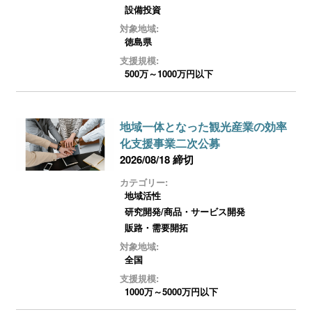
ログイン
設備投資
対象地域:
徳島県
支援規模:
500万～1000万円以下
地域一体となった観光産業の効率
化支援事業二次公募
2026/08/18 締切
カテゴリー:
地域活性
研究開発/商品・サービス開発
販路・需要開拓
対象地域:
全国
支援規模:
1000万～5000万円以下