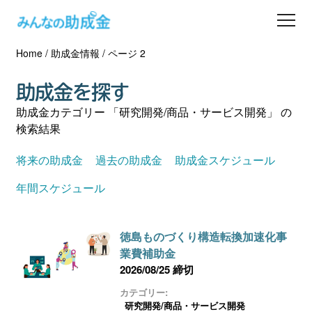
Home
/
助成金情報
/
ページ 2
助成金を探す
助成金を探す
士業の方へ
助成金カテゴリー 「研究開発/商品・サービス開発」 の
検索結果
助成金コラム
将来の助成金
過去の助成金
助成金スケジュール
専門家一覧
年間スケジュール
ダウンロード
徳島ものづくり構造転換加速化事
業費補助金
会員登録
2026/08/25 締切
カテゴリー:
研究開発/商品・サービス開発