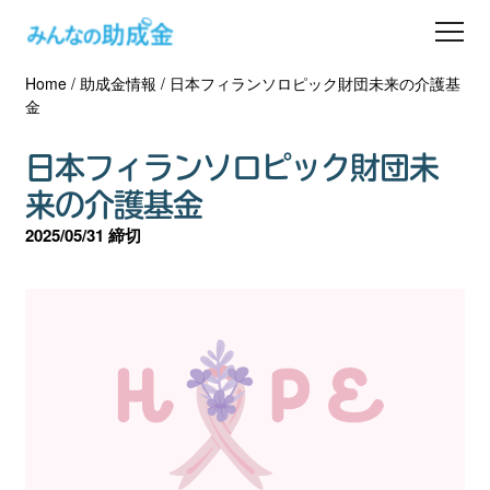
Home
/
助成金情報
/
日本フィランソロピック財団未来の介護基
助成金を探す
金
士業の方へ
日本フィランソロピック財団未
来の介護基金
助成金コラム
2025/05/31 締切
専門家一覧
ダウンロード
会員登録