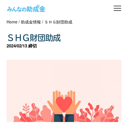
Home
/
助成金情報
/
ＳＨＧ財団助成
助成金を探す
ＳＨＧ財団助成
士業の方へ
2024/02/13 締切
助成金コラム
専門家一覧
ダウンロード
会員登録