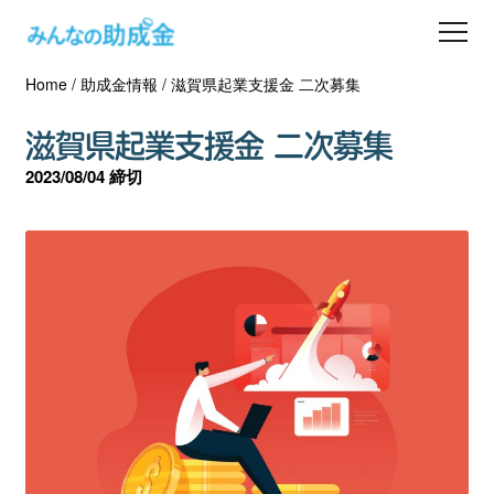
Home
/
助成金情報
/
滋賀県起業支援金 二次募集
助成金を探す
滋賀県起業支援金 二次募集
士業の方へ
2023/08/04 締切
助成金コラム
専門家一覧
ダウンロード
会員登録