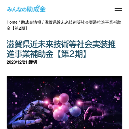
Home
/
助成金情報
/
滋賀県近未来技術等社会実装推進事業補助
助成金を探す
金【第2期】
士業の方へ
滋賀県近未来技術等社会実装推
進事業補助金【第2期】
助成金コラム
2023/12/21 締切
専門家一覧
ダウンロード
会員登録