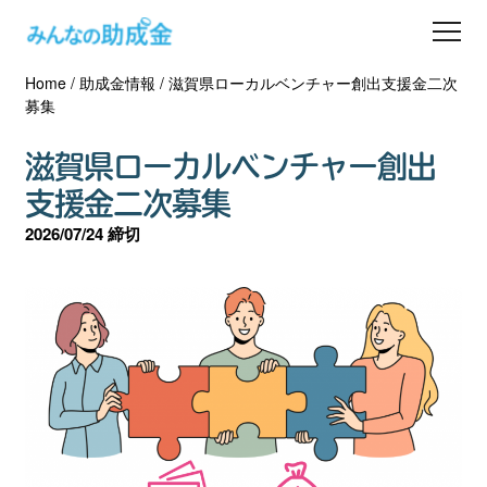
Home
/
助成金情報
/
滋賀県ローカルベンチャー創出支援金二次
助成金を探す
募集
士業の方へ
滋賀県ローカルベンチャー創出
支援金二次募集
助成金コラム
2026/07/24 締切
専門家一覧
ダウンロード
会員登録