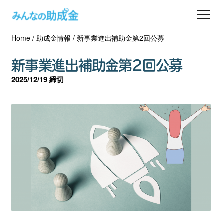
Home
/
助成金情報
/
新事業進出補助金第2回公募
助成金を探す
新事業進出補助金第2回公募
士業の方へ
2025/12/19 締切
助成金コラム
専門家一覧
ダウンロード
会員登録