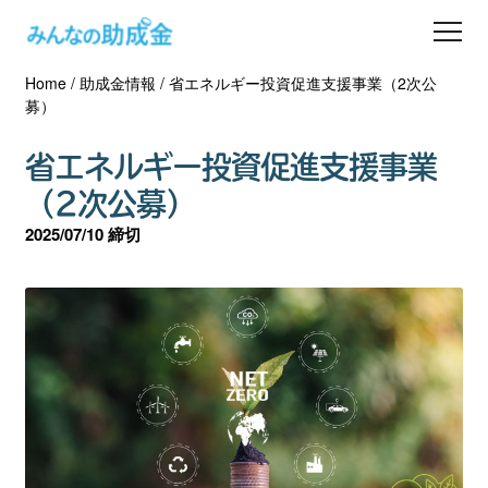
Home
/
助成金情報
/
省エネルギー投資促進支援事業（2次公
助成金を探す
募）
士業の方へ
省エネルギー投資促進支援事業
（2次公募）
助成金コラム
2025/07/10 締切
専門家一覧
ダウンロード
会員登録