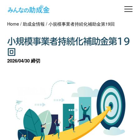
Home
/
助成金情報
/
小規模事業者持続化補助金第19回
助成金を探す
小規模事業者持続化補助金第19
士業の方へ
回
2026/04/30 締切
助成金コラム
専門家一覧
ダウンロード
会員登録