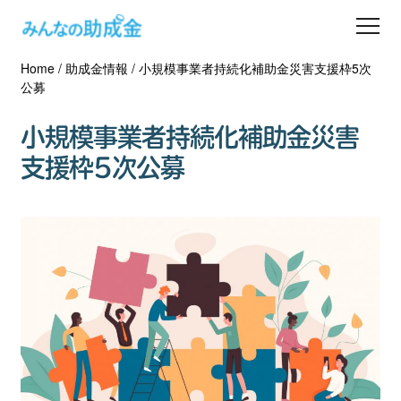
Home
/
助成金情報
/
小規模事業者持続化補助金災害支援枠5次
助成金を探す
公募
士業の方へ
小規模事業者持続化補助金災害
支援枠5次公募
助成金コラム
専門家一覧
ダウンロード
会員登録