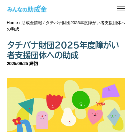
Home
/
助成金情報
/
タチバナ財団2025年度障がい者支援団体へ
助成金を探す
の助成
士業の方へ
タチバナ財団2025年度障がい
者支援団体への助成
助成金コラム
2025/09/25 締切
専門家一覧
ダウンロード
会員登録