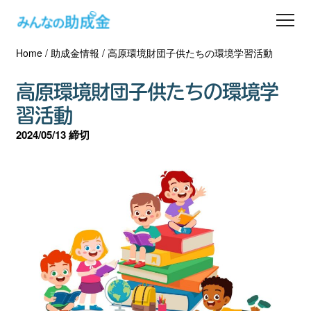
Home
/
助成金情報
/
高原環境財団子供たちの環境学習活動
助成金を探す
高原環境財団子供たちの環境学
士業の方へ
習活動
2024/05/13 締切
助成金コラム
専門家一覧
ダウンロード
会員登録