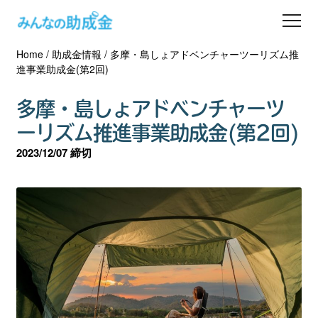
Home
/
助成金情報
/
多摩・島しょアドベンチャーツーリズム推
助成金を探す
進事業助成金(第2回)
士業の方へ
多摩・島しょアドベンチャーツ
ーリズム推進事業助成金(第2回)
助成金コラム
2023/12/07 締切
専門家一覧
ダウンロード
会員登録