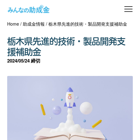
Home
/
助成金情報
/
栃木県先進的技術・製品開発支援補助金
助成金を探す
栃木県先進的技術・製品開発支
士業の方へ
援補助金
2024/05/24 締切
助成金コラム
専門家一覧
ダウンロード
会員登録