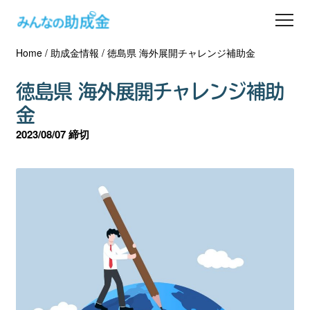
Home
/
助成金情報
/
徳島県 海外展開チャレンジ補助金
助成金を探す
徳島県 海外展開チャレンジ補助
士業の方へ
金
2023/08/07 締切
助成金コラム
専門家一覧
ダウンロード
会員登録