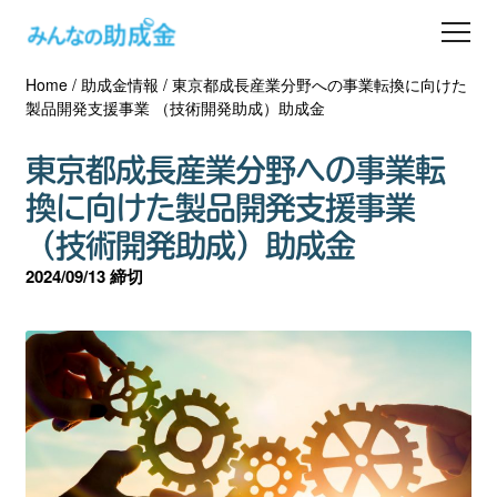
Home
/
助成金情報
/
東京都成長産業分野への事業転換に向けた
助成金を探す
製品開発支援事業 （技術開発助成）助成金
士業の方へ
東京都成長産業分野への事業転
換に向けた製品開発支援事業
助成金コラム
（技術開発助成）助成金
2024/09/13 締切
専門家一覧
ダウンロード
会員登録