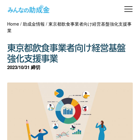
Home
/
助成金情報
/
東京都飲食事業者向け経営基盤強化支援事
助成金を探す
業
士業の方へ
東京都飲食事業者向け経営基盤
強化支援事業
助成金コラム
2023/10/31 締切
専門家一覧
ダウンロード
会員登録