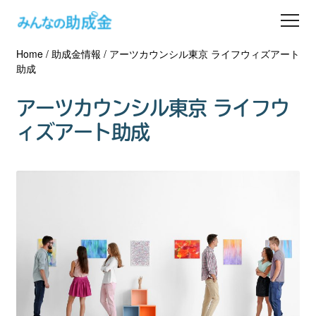
Home
/
助成金情報
/
アーツカウンシル東京 ライフウィズアート
助成金を探す
助成
士業の方へ
アーツカウンシル東京 ライフウ
ィズアート助成
助成金コラム
専門家一覧
ダウンロード
会員登録