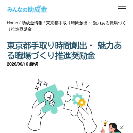
Home
/
助成金情報
/
東京都手取り時間創出・ 魅力ある職場づく
助成金を探す
り推進奨励金
士業の方へ
東京都手取り時間創出・ 魅力あ
る職場づくり推進奨励金
助成金コラム
2026/06/16 締切
専門家一覧
ダウンロード
会員登録