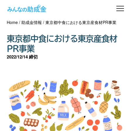
Home
/
助成金情報
/
東京都中食における東京産食材PR事業
助成金を探す
東京都中食における東京産食材
士業の方へ
PR事業
2022/12/14 締切
助成金コラム
専門家一覧
ダウンロード
会員登録