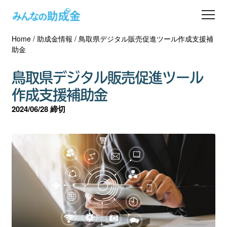
Home
/
助成金情報
/
鳥取県デジタル販売促進ツール作成支援補
助成金を探す
助金
士業の方へ
鳥取県デジタル販売促進ツール
作成支援補助金
助成金コラム
2024/06/28 締切
専門家一覧
ダウンロード
会員登録