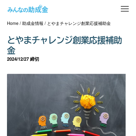
Home
/
助成金情報
/
とやまチャレンジ創業応援補助金
助成金を探す
とやまチャレンジ創業応援補助
士業の方へ
金
2024/12/27 締切
助成金コラム
専門家一覧
ダウンロード
会員登録