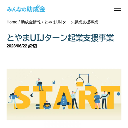
Home
/
助成金情報
/
とやまUIJターン起業支援事業
助成金を探す
とやまUIJターン起業支援事業
士業の方へ
2023/06/22 締切
助成金コラム
専門家一覧
ダウンロード
会員登録