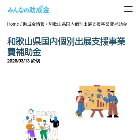
Home
/
助成金情報
/
和歌山県国内個別出展支援事業費補助金
助成金を探す
和歌山県国内個別出展支援事業
士業の方へ
費補助金
2026/03/13 締切
助成金コラム
専門家一覧
ダウンロード
会員登録