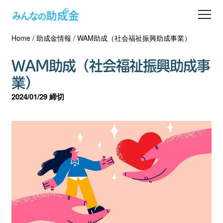
Home
/
助成金情報
/
WAM助成（社会福祉振興助成事業）
助成金を探す
WAM助成（社会福祉振興助成事
士業の方へ
業）
2024/01/29 締切
助成金コラム
専門家一覧
ダウンロード
会員登録