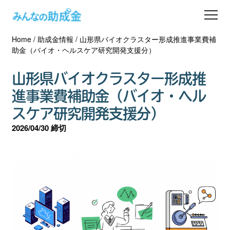
Home
/
助成金情報
/
山形県バイオクラスター形成推進事業費補
助成金を探す
助金（バイオ・ヘルスケア研究開発支援分）
士業の方へ
山形県バイオクラスター形成推
進事業費補助金（バイオ・ヘル
助成金コラム
スケア研究開発支援分）
2026/04/30 締切
専門家一覧
ダウンロード
会員登録