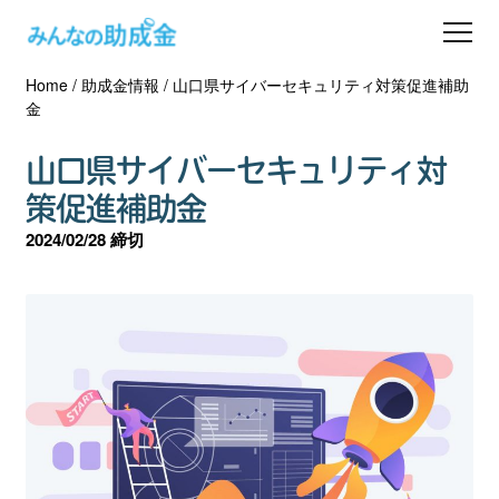
Home
/
助成金情報
/
山口県サイバーセキュリティ対策促進補助
助成金を探す
金
士業の方へ
山口県サイバーセキュリティ対
策促進補助金
助成金コラム
2024/02/28 締切
専門家一覧
ダウンロード
会員登録