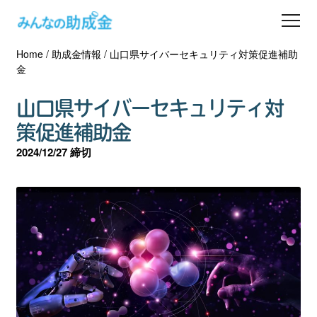
Home
/
助成金情報
/
山口県サイバーセキュリティ対策促進補助
助成金を探す
金
士業の方へ
山口県サイバーセキュリティ対
策促進補助金
助成金コラム
2024/12/27 締切
専門家一覧
ダウンロード
会員登録