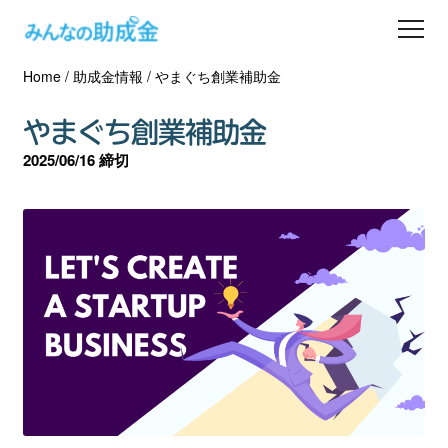
Home
/
助成金情報
/
やまぐち創業補助金
助成金を探す
やまぐち創業補助金
士業の方へ
2025/06/16 締切
助成金コラム
専門家一覧
ダウンロード
会員登録