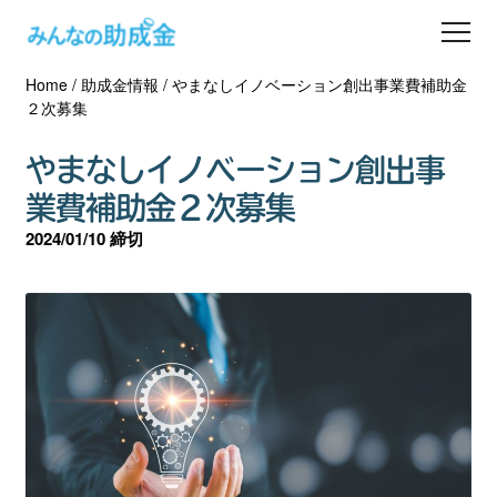
Home
/
助成金情報
/
やまなしイノベーション創出事業費補助金
助成金を探す
２次募集
士業の方へ
やまなしイノベーション創出事
業費補助金２次募集
助成金コラム
2024/01/10 締切
専門家一覧
ダウンロード
会員登録