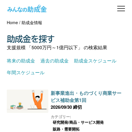
Home
/
助成金情報
助成金を探す
助成金を探す
士業の方へ
支援規模 「5000万円～1億円以下」 の検索結果
助成金コラム
将来の助成金
過去の助成金
助成金スケジュール
年間スケジュール
専門家一覧
新事業進出・ものづくり商業サー
ダウンロード
ビス補助金第1回
2026/09/30 締切
会員登録
カテゴリー:
研究開発/商品・サービス開発
販路・需要開拓