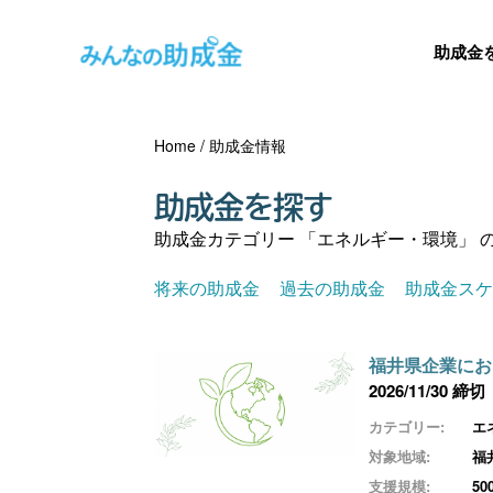
助成金
Home
/
助成金情報
助成金を探す
助成金カテゴリー 「エネルギー・環境」 
将来の助成金
過去の助成金
助成金ス
福井県企業にお
2026/11/30 締切
カテゴリー:
エ
対象地域:
福
支援規模:
5