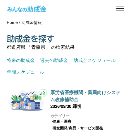
Home
/
助成金情報
助成金を探す
助成金を探す
士業の方へ
都道府県 「青森県」 の検索結果
助成金コラム
将来の助成金
過去の助成金
助成金スケジュール
年間スケジュール
専門家一覧
厚労省医療機関・薬局向けシステ
ダウンロード
ム改修補助金
2026/09/30 締切
会員登録
カテゴリー:
健康・医療
研究開発/商品・サービス開発