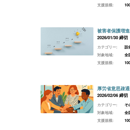
支援規模:
1
被害者保護増進
2026/01/30 締切
カテゴリー:
設
対象地域:
全
支援規模:
1
厚労省意思疎通
2026/02/06 締切
カテゴリー:
そ
対象地域:
全
支援規模:
1