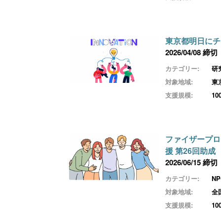
東京都明日にチ
2026/04/08 締切
カテゴリー:
研
対象地域:
東
支援規模:
1
ファイザープロ
援 第26回助成
2026/06/15 締切
カテゴリー:
N
対象地域:
全
支援規模:
1