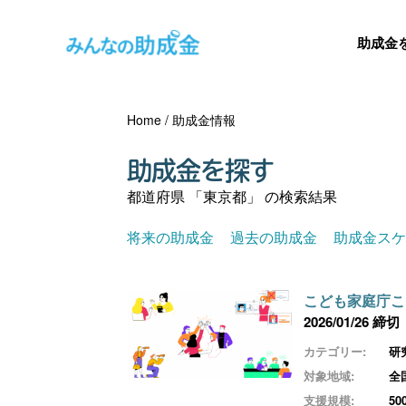
助成金
Home
/
助成金情報
助成金を探す
都道府県 「東京都」 の検索結果
将来の助成金
過去の助成金
助成金ス
こども家庭庁こ
2026/01/26 締切
カテゴリー:
研
対象地域:
全
支援規模:
5