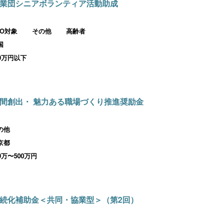
業団シニアボランティア活動助成
PO対象
その他
高齢者
国
00万円以下
間創出・ 魅力ある職場づくり推進奨励金
の他
京都
00万〜500万円
続化補助金＜共同・協業型＞（第2回）