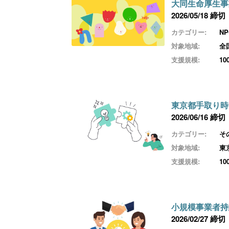
大同生命厚生事
2026/05/18 締切
カテゴリー:
N
対象地域:
全
支援規模:
1
東京都手取り時
2026/06/16 締切
カテゴリー:
そ
対象地域:
東
支援規模:
1
小規模事業者持
2026/02/27 締切