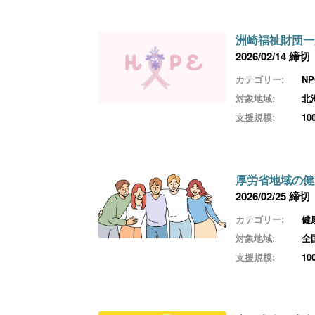
洲崎福祉財団一
2026/02/14 締切
カテゴリー:
N
対象地域:
北
支援規模:
1
厚労省地域の健
2026/02/25 締切
カテゴリー:
健
対象地域:
全
支援規模:
1