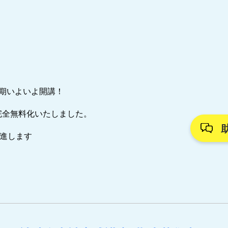
7期いよいよ開講！
完全無料化いたしました。
推進します