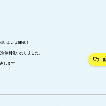
7期いよいよ開講！
完全無料化いたしました。
推進します