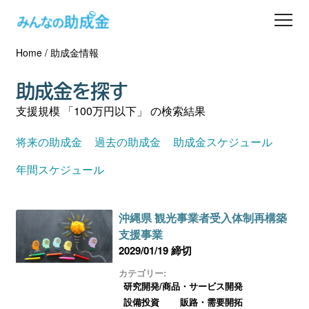
Home
/
助成金情報
助成金を探す
助成金を探す
士業の方へ
支援規模 「100万円以下」 の検索結果
助成金コラム
将来の助成金
過去の助成金
助成金スケジュール
年間スケジュール
専門家一覧
沖縄県 観光事業者受入体制再構築
ダウンロード
支援事業
2029/01/19 締切
会員登録
カテゴリー:
研究開発/商品・サービス開発
設備投資
販路・需要開拓