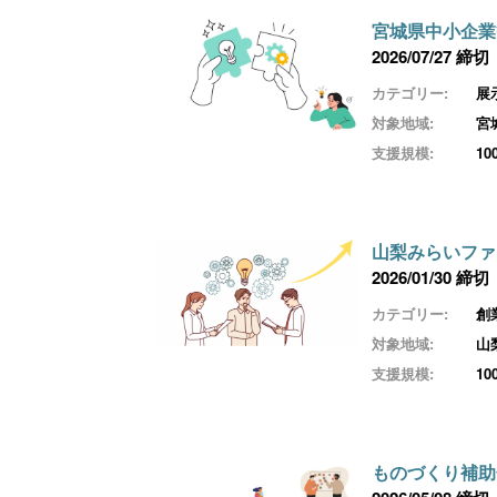
宮城県中小企業
2026/07/27 締切
カテゴリー:
展
対象地域:
宮
支援規模:
1
山梨みらいファ
2026/01/30 締切
カテゴリー:
創
対象地域:
山
支援規模:
1
ものづくり補助