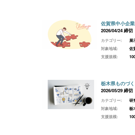
佐賀県中小企業
2026/04/24 締切
カテゴリー:
展
対象地域:
佐
支援規模:
1
栃木県ものづく
2026/05/29 締切
カテゴリー:
研
対象地域:
栃
支援規模:
1