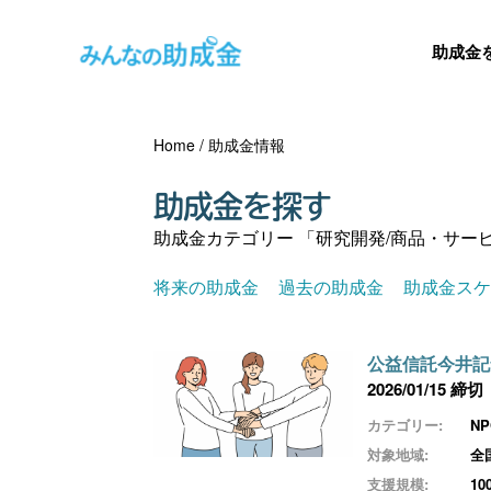
助成金
Home
/
助成金情報
助成金を探す
助成金カテゴリー 「研究開発/商品・サー
将来の助成金
過去の助成金
助成金ス
公益信託今井記
2026/01/15 締切
カテゴリー:
N
対象地域:
全
支援規模:
1