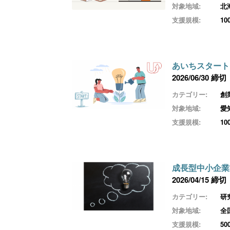
対象地域:
北
支援規模:
1
あいちスタート
2026/06/30 締切
カテゴリー:
創
対象地域:
愛
支援規模:
1
成長型中小企業
2026/04/15 締切
カテゴリー:
研
対象地域:
全
支援規模:
5