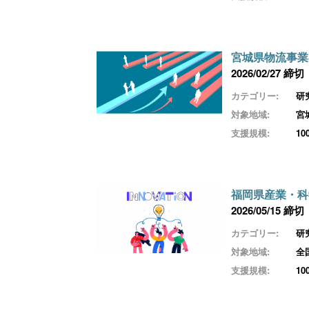
宮城県物流事業
2026/02/27 締切
カテゴリー:
研
対象地域:
宮
支援規模:
1
福岡県産業・科
2026/05/15 締切
カテゴリー:
研
対象地域:
全
支援規模:
1