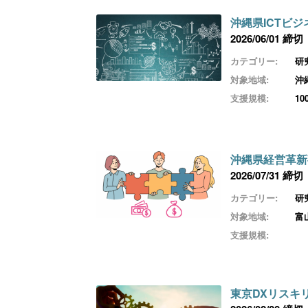
沖縄県ICTビ
2026/06/01 締切
カテゴリー:
研
対象地域:
沖
支援規模:
1
沖縄県経営革新
2026/07/31 締切
カテゴリー:
研
対象地域:
富
支援規模:
東京DXリスキ