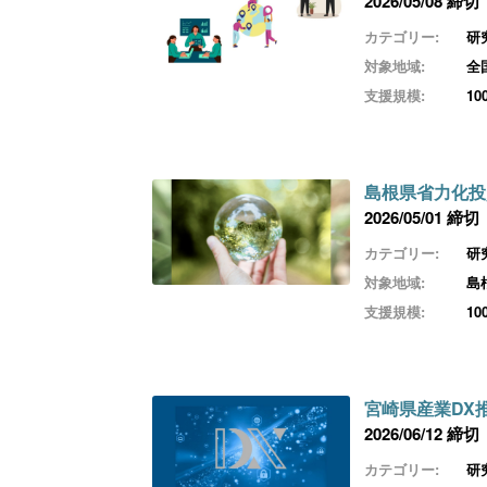
2026/05/08 締切
カテゴリー:
研
対象地域:
全
支援規模:
1
島根県省力化投
2026/05/01 締切
カテゴリー:
研
対象地域:
島
支援規模:
1
宮崎県産業DX
2026/06/12 締切
カテゴリー:
研