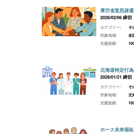
厚労省意思疎通
2026/02/06 締切
カテゴリー:
そ
対象地域:
全
支援規模:
1
北海道特定行為
2026/01/21 締切
カテゴリー:
そ
対象地域:
北
支援規模:
1
ホース未来福祉