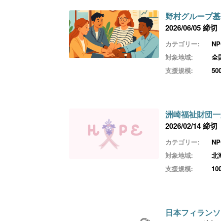
野村グループ基
2026/06/05 締切
カテゴリー:
N
対象地域:
全
支援規模:
5
洲崎福祉財団一
2026/02/14 締切
カテゴリー:
N
対象地域:
北
支援規模:
1
日本フィランソ