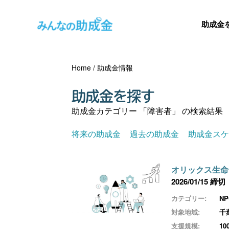
助成金
Home
/
助成金情報
助成金を探す
助成金カテゴリー 「障害者」 の検索結果
将来の助成金
過去の助成金
助成金ス
オリックス生命
2026/01/15 締切
カテゴリー:
N
対象地域:
千
支援規模:
1