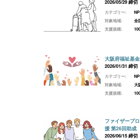
2026/05/29 締切
カテゴリー:
N
対象地域:
全
支援規模:
1
大阪府福祉基金
2026/01/31 締切
カテゴリー:
N
対象地域:
大
支援規模:
1
ファイザープロ
援 第26回助成
2026/06/15 締切