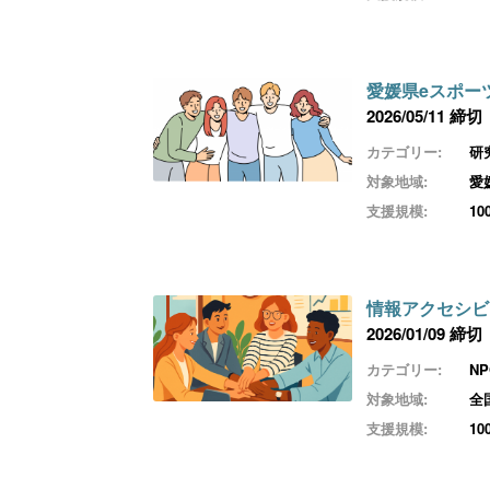
愛媛県eスポー
2026/05/11 締切
カテゴリー:
研
対象地域:
愛
支援規模:
1
情報アクセシビ
2026/01/09 締切
カテゴリー:
N
対象地域:
全
支援規模:
1