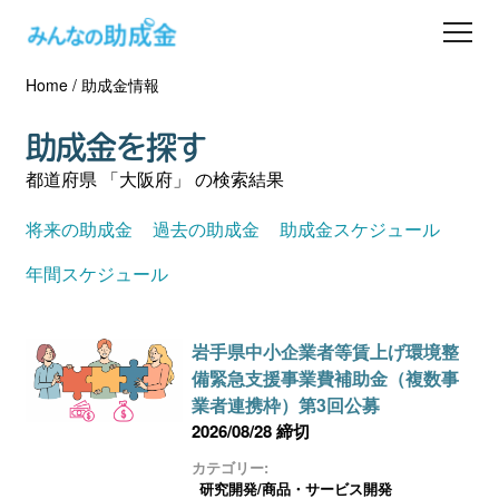
Home
/
助成金情報
助成金を探す
助成金を探す
士業の方へ
都道府県 「大阪府」 の検索結果
助成金コラム
将来の助成金
過去の助成金
助成金スケジュール
年間スケジュール
専門家一覧
岩手県中小企業者等賃上げ環境整
ダウンロード
備緊急支援事業費補助金（複数事
業者連携枠）第3回公募
会員登録
2026/08/28 締切
カテゴリー:
研究開発/商品・サービス開発